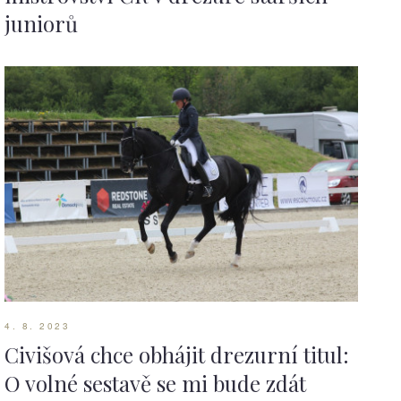
juniorů
4. 8. 2023
Civišová chce obhájit drezurní titul:
O volné sestavě se mi bude zdát