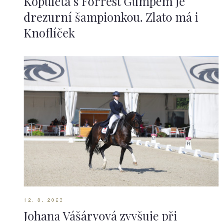
Kopuletá s Forrest Gumpem je
drezurní šampionkou. Zlato má i
Knoflíček
12. 8. 2023
Johana Vášáryová zvyšuje při