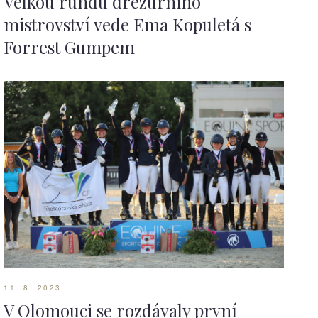
Velkou rundu drezurního
mistrovství vede Ema Kopuletá s
Forrest Gumpem
11. 8. 2023
V Olomouci se rozdávaly první