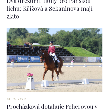
Dva drezurní tituly pro Panskou
líchu: Křížová a Sekaninová mají
zlato
12. 8. 2023
Procházková dotahuje Feherovou v