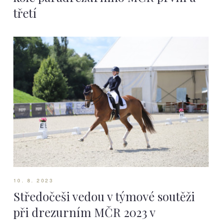
třetí
10. 8. 2023
Středočeši vedou v týmové soutěži
při drezurním MČR 2023 v