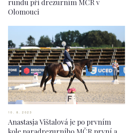
rundu při drezurním MČR v
Olomouci
10. 8. 2023
Anastasja Vištalová je po prvním
kole paradrezurního MČR první a