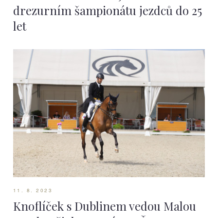
drezurním šampionátu jezdců do 25
let
11. 8. 2023
Knoflíček s Dublinem vedou Malou