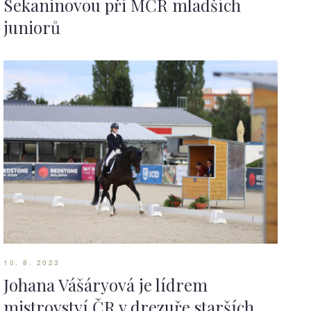
Sekaninovou při MČR mladších
juniorů
10. 8. 2023
Johana Vášáryová je lídrem
mistrovství ČR v drezuře starších