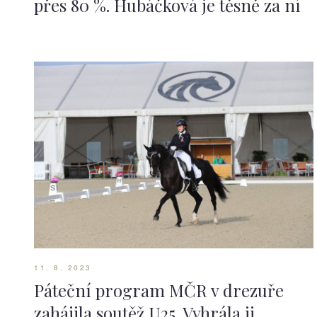
přes 80 %. Hubáčková je těsně za ní
11. 8. 2023
Páteční program MČR v drezuře
zahájila soutěž U25. Vyhrála ji