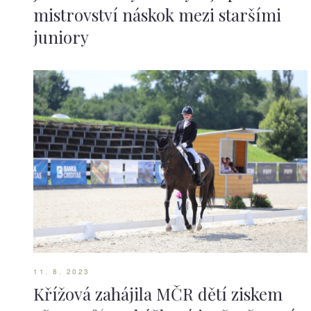
mistrovství náskok mezi staršími
juniory
11. 8. 2023
Křížová zahájila MČR dětí ziskem