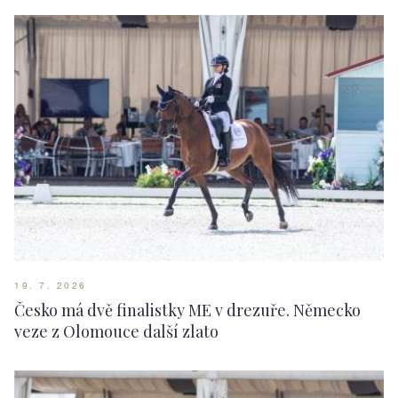
19. 7. 2026
Česko má dvě finalistky ME v drezuře. Německo
veze z Olomouce další zlato