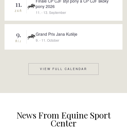
Finále ČP ČJF styl pony a ČP ČJF skoky
11.
pony 2026
ZÁŘ
11. - 13. September
9.
Grand Prix Jana Kutěje
9. - 11. October
ŘÍJ
VIEW FULL CALENDAR
News From Equine Sport
Center