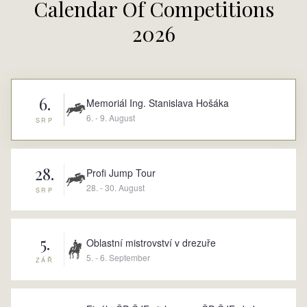
Calendar Of Competitions
2026
6.
Memoriál Ing. Stanislava Hošáka
6. - 9. August
SRP
28.
Profi Jump Tour
28. - 30. August
SRP
5.
Oblastní mistrovství v drezuře
5. - 6. September
ZÁŘ