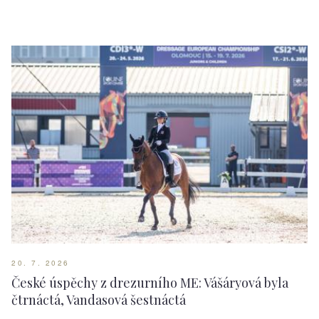
20. 7. 2026
České úspěchy z drezurního ME: Vášáryová byla
čtrnáctá, Vandasová šestnáctá