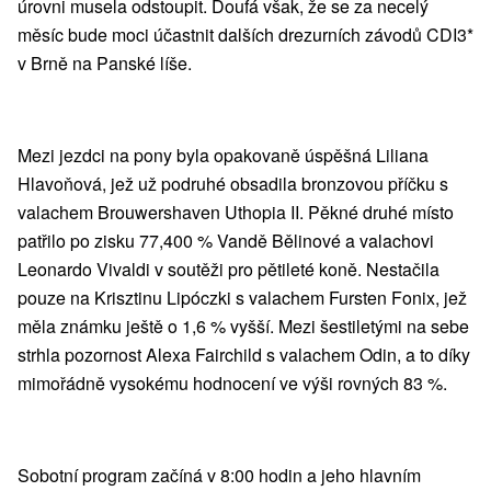
úrovni musela odstoupit. Doufá však, že se za necelý
měsíc bude moci účastnit dalších drezurních závodů CDI3*
v Brně na Panské líše.
Mezi jezdci na pony byla opakovaně úspěšná Liliana
Hlavoňová, jež už podruhé obsadila bronzovou příčku s
valachem Brouwershaven Uthopia II. Pěkné druhé místo
patřilo po zisku 77,400 % Vandě Bělinové a valachovi
Leonardo Vivaldi v soutěži pro pětileté koně. Nestačila
pouze na Krisztinu Lipóczki s valachem Fursten Fonix, jež
měla známku ještě o 1,6 % vyšší. Mezi šestiletými na sebe
strhla pozornost Alexa Fairchild s valachem Odin, a to díky
mimořádně vysokému hodnocení ve výši rovných 83 %.
Sobotní program začíná v 8:00 hodin a jeho hlavním