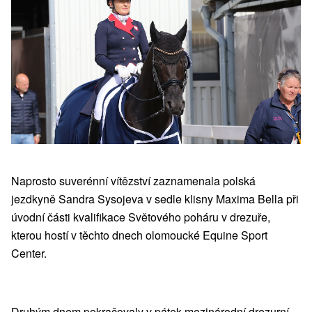
Naprosto suverénní vítězství zaznamenala polská
jezdkyně Sandra Sysojeva v sedle klisny Maxima Bella při
úvodní části kvalifikace Světového poháru v drezuře,
kterou hostí v těchto dnech olomoucké Equine Sport
Center.
Druhým dnem pokračovaly v pátek mezinárodní drezurní