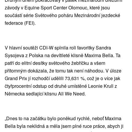
závody v Equine Sport Center Olomouc, které jsou
součástí série Světového poháru Mezinárodní jezdecké
federace (FEI).
V hlavní soutěži CDI-W splnila roli favoritky Sandra
Sysojeva z Polska na devítileté klisně Maxima Bella. Ta
patří do elitní desítky světového žebříčku a všem
přítomným dokázala, že tomu tak není náhodou. V úloze
Grand Prix jí rozhodčí udělili 73,631 %, což je o více jak
čtyřprocentní odstup od druhé umístěné Leonie Krull z
Německa sedlající klisnu All We Need.
„Dnes to na začátku bylo poněkud rychlé, neboť Maxima
Bella byla neklidná a měla jsem plné ruce práce, abych ji