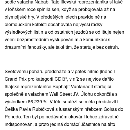
sedle valacha Nabab. Tato litevská reprezentantka si také
v loňském roce splnila sen, když se probojovala až na
olympijské hry. V předešlých letech pravidelně na
olomouckém kolbišti obsahovala nejvyšší řádky
výsledkových listin a od ostatních jezdců se odlišuje nejen
velmi bezprostředním vystupováním a komunikací s
drezurními fanoušky, ale také tím, že startuje bez ostruh.
Světovému poháru předcházela v pátek mimo jiného i
Grand Prix pro kategorii CDI3*, v níž se nejvíce dařilo
thajské reprezentantce Suphajit Vuntanadit startující
společně s valachem Wall Street JV. Úlohu dokončila s
výsledkem 66,239 %. V této soutěži se měla představit i
Češka Pavla Rubíčková s lusitánským hřebcem Golias do
Penedo. Ten byl po nedávném okování lehce zdravotně
indisponován, a proto jediná domácí účastnice na této