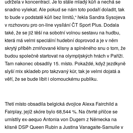
udržela v koncentraci. Je to stále mladý kůň a nechá se
snadno vylekat. Ale pokud se nám toto podaří doladit, tak
to bude v podstatě kůň bez limitů,“ řekla Sandra Sysojeva
v rozhovoru pro on-line vysílání ČT Sport Plus. Dodala
také, že se již těší na sobotní volnou sestavu na hudbu,
která má velmi speciální hudební doprovod a je v něm
skrytý příběh zmiňované klisny a splněného snu o tom, že
budou společně startovat na olympijských hrách v Paříži.
Tam nakonec obsadily 15. místo. Pokaždé, když jezdkyně
slyší mix skladeb pro takzvaný kür, tak je velmi dojatá a
věří, že se bude líbit i olomouckému publiku.
Třetí místo obsadila belgická dvojice Alexa Fairchild a
Fairplay, jejíž skóre bylo 68,544 %. Na čtvrté příčce se
umístily ex-aequo Antonia von Dugern z Německa na
klisně DSP Queen Rubin a Justina Vanagaite-Samuile v