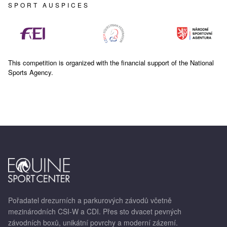
SPORT AUSPICES
This competition is organized with the financial support of the National
Sports Agency.
Pořadatel drezurních a parkurových závodů včetně
mezinárodních CSI-W a CDI. Přes sto dvacet pevných
závodních boxů, unikátní povrchy a moderní zázemí.